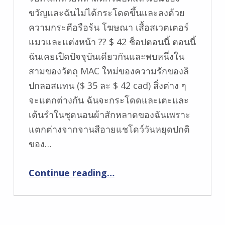
ขวัญและฉันไม่ได้กระโดดขึ้นและลงด้วย
ความกระตือรือร้น โฆษณา เสื้อสเวตเตอร์
แมวและแต่งหน้า ?? $ 42 ช็อปตอนนี้ ตอนนี้
ฉันเคยเปิดปัจจุบันเดียวกันและพบหนึ่งใน
สามของวัตถุ MAC ใหม่ของความรักของลิ
ปกลอสแทน ($ 35 ละ $ 42 cad) สิ่งต่าง ๆ
จะแตกต่างกัน ฉันจะกระโดดและเตะและ
เต้นรำในชุดนอนผ้าสักหลาดของฉันเพราะ
แตกต่างจากจานสีอายแชโดว์วันหยุดปกติ
ของ…
Continue reading
…
“วัตถุ Mac ใหม่ของความรักที่มีความรักลิปกลอสชุดในเปลือยและสีแดงสีชมพูและพลัมและภาพเปลือยและปะการัง”