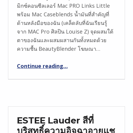
มิกซ์คอนซีลเลอร์ Mac PRO Links Little
พร้อม Mac Caseblends น้ำมันที่สำคัญที่
ด้านหลังมือของฉัน (เคล็ดลับที่ฉันเรียนรู้
จาก MAC Pro ศิลปิน Louise Z) จุดผสมใต้
ตาของฉันและผสมผสานกันทั้งหมดด้วย
ความชื้น BeautyBlender โฆษณา…
Continue reading
…
“2 นาทีจากคอนซีลเลอร์ใต้ตา Chit-Chat และโทรหาฉันผู้เชื่อ BeautyBlender”
ESTEE Lauder สีที่
บริสุทธิ์ความอิจฉาอายแช