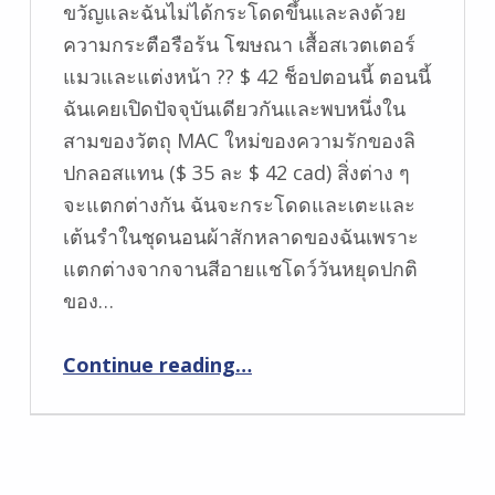
ขวัญและฉันไม่ได้กระโดดขึ้นและลงด้วย
ความกระตือรือร้น โฆษณา เสื้อสเวตเตอร์
แมวและแต่งหน้า ?? $ 42 ช็อปตอนนี้ ตอนนี้
ฉันเคยเปิดปัจจุบันเดียวกันและพบหนึ่งใน
สามของวัตถุ MAC ใหม่ของความรักของลิ
ปกลอสแทน ($ 35 ละ $ 42 cad) สิ่งต่าง ๆ
จะแตกต่างกัน ฉันจะกระโดดและเตะและ
เต้นรำในชุดนอนผ้าสักหลาดของฉันเพราะ
แตกต่างจากจานสีอายแชโดว์วันหยุดปกติ
ของ…
Continue reading
…
“วัตถุ Mac ใหม่ของความรักที่มีความรักลิปกลอสชุดในเปลือยและสีแดงสีชมพูและพลัมและภาพเปลือยและปะการัง”