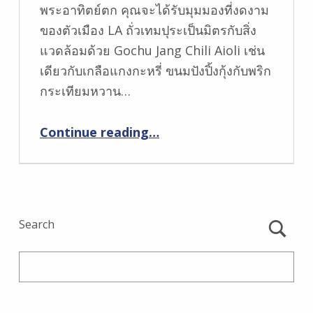
พระอาทิตย์ตก คุณจะได้รับมุมมองที่งดงาม
ของตัวเมือง LA ถั่วเทมปุระเป็นมิตรกับสิ่ง
แวดล้อมด้วย Gochu Jang Chili Aioli เช่น
เดียวกับเกลือแกงกะหรี่ ขนมปังปิ้งกุ้งกับพริก
กระเทียมหวาน…
Continue reading
…
“Nest ที่ WP24: อาหารทำให้ฉันยินดีและเต็มรูปแบบเช่นเดียวกับที่ฉันน้ำลายไหล”
Search